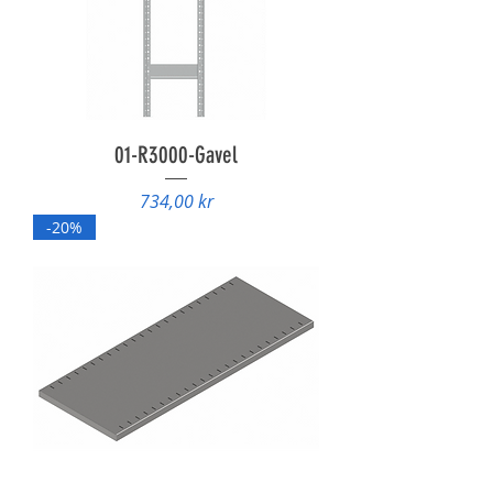
01-R3000-Gavel
Pris
734,00 kr
-20%