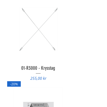
01-R3000 - Krysstag
Pris
255,00 kr
-20%