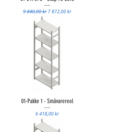
Vanlig pris
Salgspris
9 840,00 kr
7 872,00 kr
01-Pakke 1 - Småvarereol
Pris
6 418,00 kr