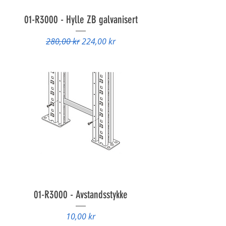
01-R3000 - Hylle ZB galvanisert
Vanlig pris
Salgspris
280,00 kr
224,00 kr
01-R3000 - Avstandsstykke
Pris
10,00 kr