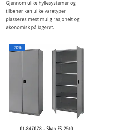
Gjennom ulike hyllesystemer og
tilbehør kan ulike varetyper
plasseres mest mulig rasjonelt og
økonomisk på lageret.
-20%
01-847078 - Skap FS 2510