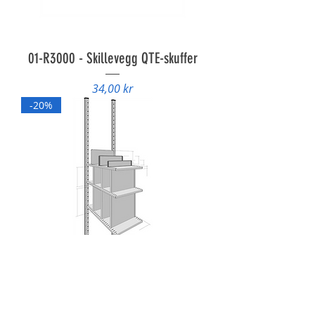
01-R3000 - Skillevegg QTE-skuffer
Pris
34,00 kr
-20%
01-R3000-Skillevegg TRF-D stålfot