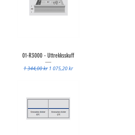
01-R3000 - Uttrekksskuff
Vanlig pris
Salgspris
1 344,00 kr
1 075,20 kr