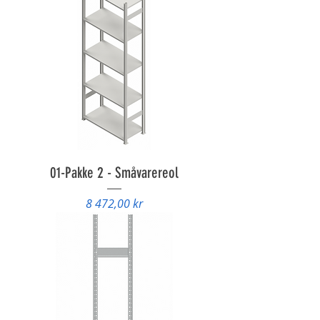
01-Pakke 2 - Småvarereol
Pris
8 472,00 kr