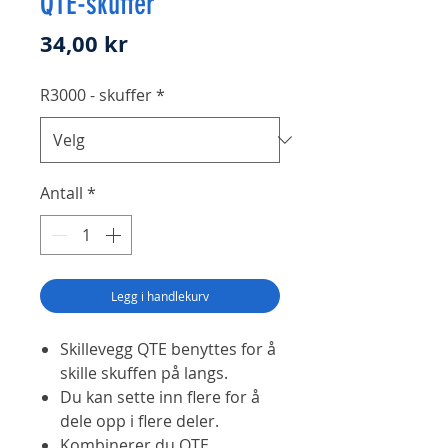
QTE-skuffer
Pris
34,00 kr
R3000 - skuffer
*
Antall
*
Legg i handlekurv
Skillevegg QTE benyttes for å
skille skuffen på langs.
Du kan sette inn flere for å
dele opp i flere deler.
Kombinerer du QTE