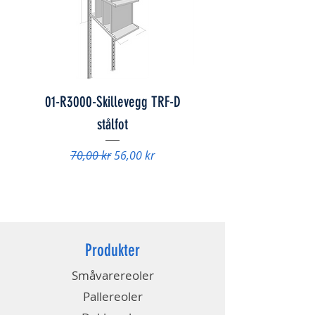
01-R3000-Skillevegg TRF-D
01-847078 - Skap FS
stålfot
Vanlig pris
9 840,00 kr
Vanlig pris
Salgspris
70,00 kr
56,00 kr
Produkter
Småvarereoler
Pallereoler