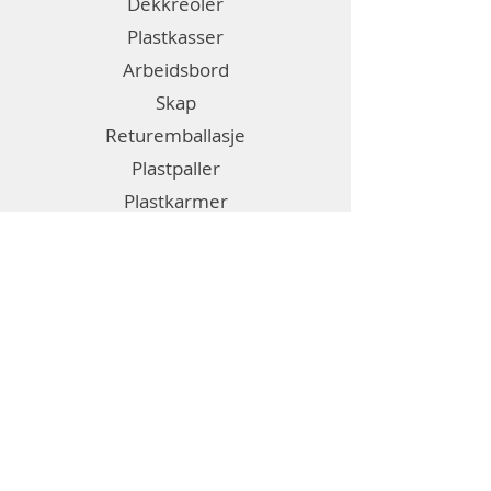
Dekkreoler
Plastkasser
Arbeidsbord
Skap
Returemballasje
Plastpaller
Plastkarmer
Fleksibelt gulvsystem
Emballasje
Etiketter
Diverse
Generell informasjon
Om Bril