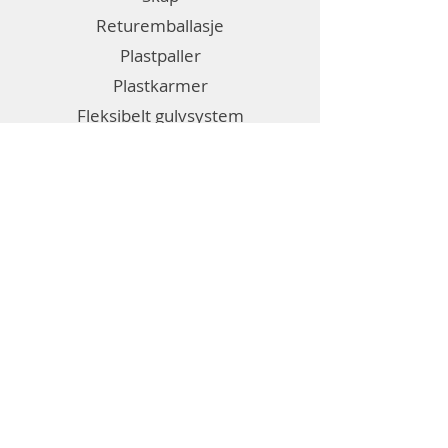
Returemballasje
Plastpaller
Plastkarmer
Fleksibelt gulvsystem
Emballasje
Etiketter
Diverse
Generell informasjon
Om Bril
Kontakt oss
Salgsbetingelser
Personvernerklæring
Informasjonskapsler (cookies)