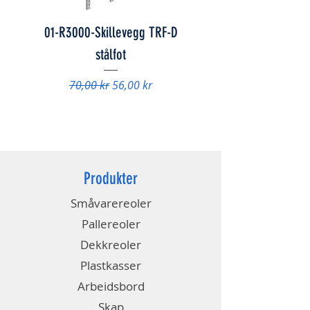
01-R3000-Skillevegg TRF-D
01-847078 - Skap FS
stålfot
Vanlig pris
9 840,00 kr
Vanlig pris
Salgspris
70,00 kr
56,00 kr
Produkter
Småvarereoler
Pallereoler
Dekkreoler
Plastkasser
Arbeidsbord
Skap