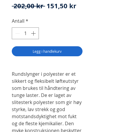
Vanlig
Salgspris
 202,00 kr 
151,50 kr
pris
Antall
*
Legg i handlekurv
Rundslynger i polyester er et
sikkert og fleksibelt løfteutstyr
som brukes til håndtering av
tunge laster. De er laget av
slitesterk polyester som gir høy
styrke, lav strekk og god
motstandsdyktighet mot fukt
og de fleste kjemikalier. Den
myke konstruksjonen beskytter