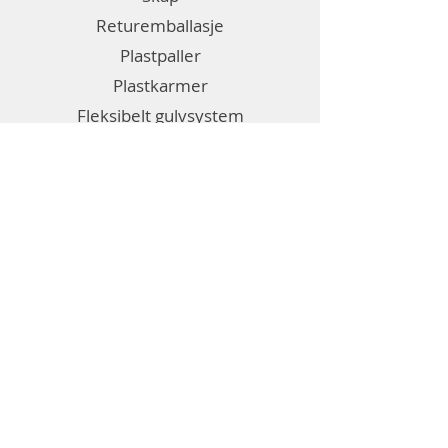
Returemballasje
Plastpaller
Plastkarmer
Fleksibelt gulvsystem
Emballasje
Etiketter
Diverse
Generell informasjon
Om Bril
Kontakt oss
Salgsbetingelser
Personvernerklæring
Informasjonskapsler (cookies)