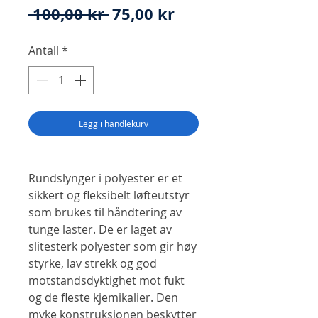
Vanlig
Salgspris
 100,00 kr 
75,00 kr
pris
Antall
*
Legg i handlekurv
Rundslynger i polyester er et
sikkert og fleksibelt løfteutstyr
som brukes til håndtering av
tunge laster. De er laget av
slitesterk polyester som gir høy
styrke, lav strekk og god
motstandsdyktighet mot fukt
og de fleste kjemikalier. Den
myke konstruksjonen beskytter