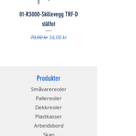
01-R3000-Skillevegg TRF-D
01-847078 - Skap FS
stålfot
Vanlig pris
9 840,00 kr
Vanlig pris
Salgspris
70,00 kr
56,00 kr
Produkter
Småvarereoler
Pallereoler
Dekkreoler
Plastkasser
Arbeidsbord
Skap