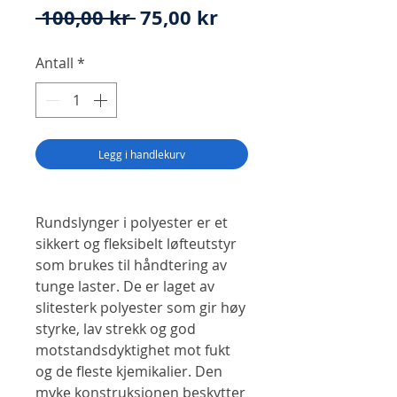
Vanlig
Salgspris
 100,00 kr 
75,00 kr
pris
Antall
*
Legg i handlekurv
Rundslynger i polyester er et
sikkert og fleksibelt løfteutstyr
som brukes til håndtering av
tunge laster. De er laget av
slitesterk polyester som gir høy
styrke, lav strekk og god
motstandsdyktighet mot fukt
og de fleste kjemikalier. Den
myke konstruksjonen beskytter