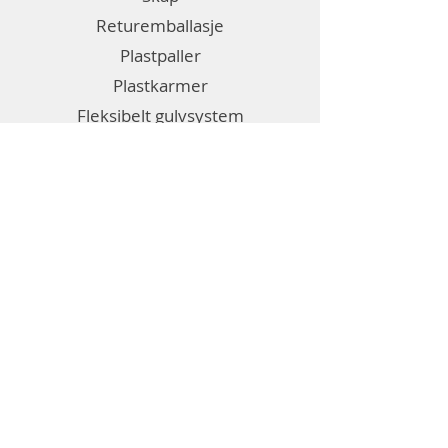
Returemballasje
Plastpaller
Plastkarmer
Fleksibelt gulvsystem
Emballasje
Etiketter
Diverse
Generell informasjon
Om Bril
Kontakt oss
Salgsbetingelser
Personvernerklæring
Informasjonskapsler (cookies)