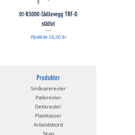
01-R3000-Skillevegg TRF-D
01-847078 - Skap FS
stålfot
Vanlig pris
9 840,00 kr
Vanlig pris
Salgspris
70,00 kr
56,00 kr
Produkter
Småvarereoler
Pallereoler
Dekkreoler
Plastkasser
Arbeidsbord
Skap