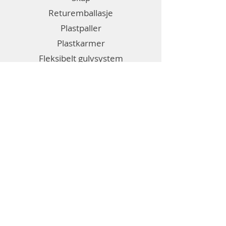
Returemballasje
Plastpaller
Plastkarmer
Fleksibelt gulvsystem
Emballasje
Etiketter
Diverse
Generell informasjon
Om Bril
Kontakt oss
Salgsbetingelser
Personvernerklæring
Informasjonskapsler (cookies)