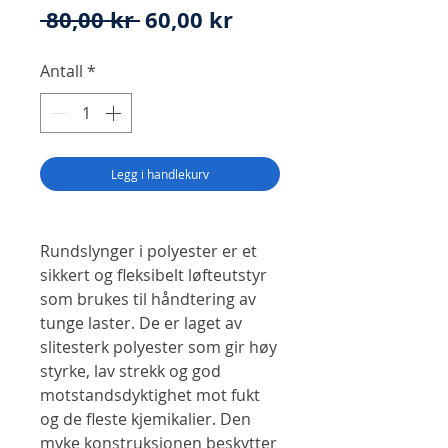
Vanlig
Salgspris
 80,00 kr 
60,00 kr
pris
Antall
*
Legg i handlekurv
Rundslynger i polyester er et
sikkert og fleksibelt løfteutstyr
som brukes til håndtering av
tunge laster. De er laget av
slitesterk polyester som gir høy
styrke, lav strekk og god
motstandsdyktighet mot fukt
og de fleste kjemikalier. Den
myke konstruksjonen beskytter