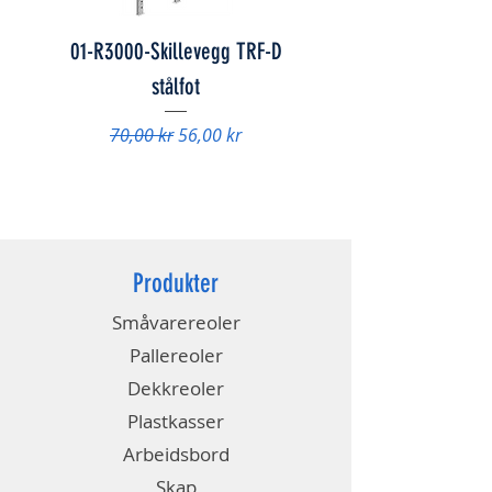
01-R3000-Skillevegg TRF-D
01-847078 - Skap FS
stålfot
Vanlig pris
9 840,00 kr
Vanlig pris
Salgspris
70,00 kr
56,00 kr
Produkter
Småvarereoler
Pallereoler
Dekkreoler
Plastkasser
Arbeidsbord
Skap