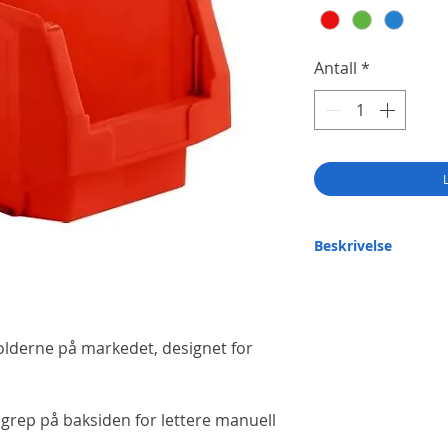
Antall
*
Beskrivelse
Laget med sprøytestøpt 
polypropylen. Stackable 
av de fleste kjemikalier f
lderne på markedet, designet for
 grep på baksiden for lettere manuell