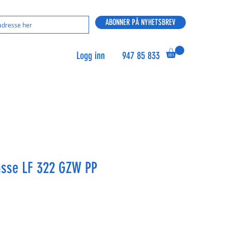
ABONNER PÅ NYHETSBREV
Logg inn
947 85 833
asse LF 322 GZW PP
s