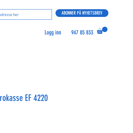
ABONNER PÅ NYHETSBREV
Logg inn
947 85 833
urokasse EF 4220
s