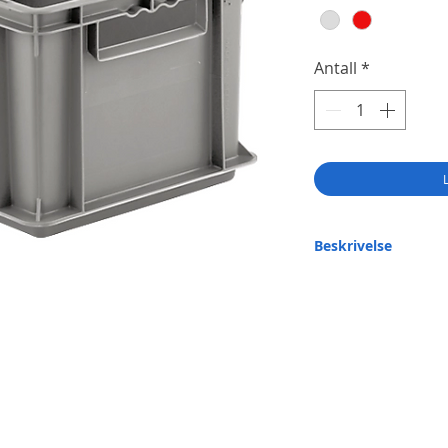
Antall
*
Beskrivelse
De kommer i mange f
med håndtak
Designet for stabling
Kassene motstår de f
støynivået på blant 
Holder seg stabilt i 