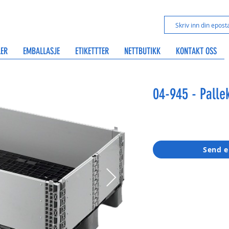
LER
EMBALLASJE
ETIKETTTER
NETTBUTIKK
KONTAKT OSS
04-945 - Pall
Send e