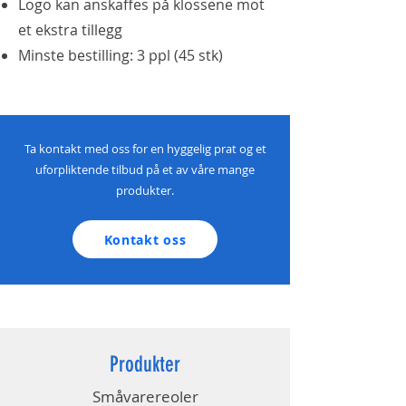
Logo kan anskaffes på klossene mot
et ekstra tillegg
Minste bestilling: 3 ppl (45 stk)
Ta kontakt med oss for en hyggelig prat og et
uforpliktende tilbud på et av våre mange
produkter.
Kontakt oss
Produkter
Småvarereoler