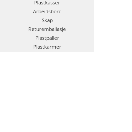
Plastkasser
Arbeidsbord
Skap
Returemballasje
Plastpaller
Plastkarmer
Fleksibelt gulvsystem
Emballasje
Etiketter
Diverse
Generell informasjon
Om Bril
Kontakt oss