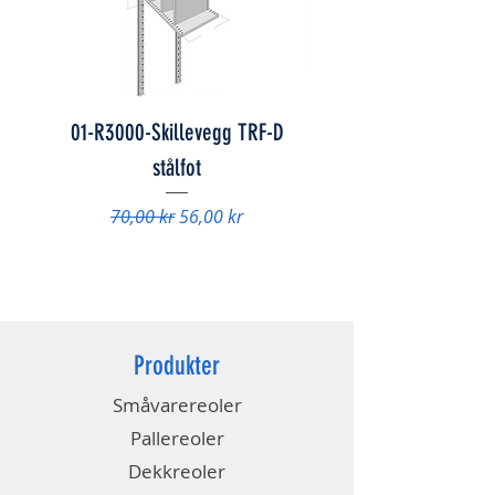
01-R3000-Skillevegg TRF-D
01-847078 - Skap FS
stålfot
Vanlig pris
9 840,00 kr
Vanlig pris
Salgspris
70,00 kr
56,00 kr
Produkter
Småvarereoler
Pallereoler
Dekkreoler