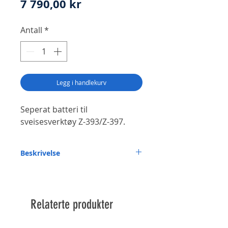
Pris
7 790,00 kr
Antall
*
Legg i handlekurv
Seperat batteri til
sveisesverktøy Z-393/Z-397.
Beskrivelse
STK (1 STK).
Relaterte produkter