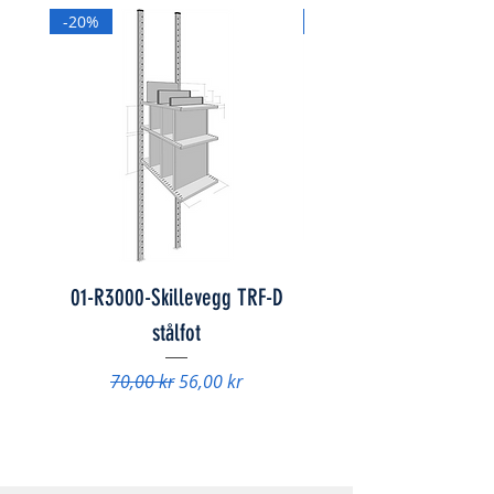
-20%
-20%
01-R3000-Skillevegg TRF-D
01-847078 - Skap FS
stålfot
Vanlig pris
9 840,00 kr
Vanlig pris
Salgspris
70,00 kr
56,00 kr